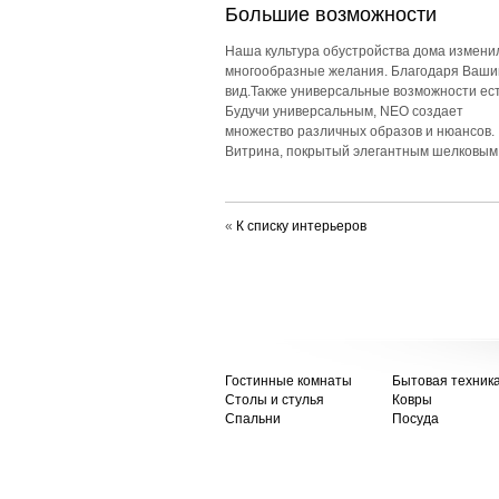
Большие возможности
Наша культура обустройства дома измени
многообразные желания. Благодаря Вашим
вид.Также универсальные возможности ес
Будучи универсальным, NEO создает
множество различных образов и нюансов.
Витрина, покрытый элегантным шелковым 
«
К списку интерьеров
Гостинные комнаты
Бытовая техник
Столы и стулья
Ковры
Спальни
Посуда
© 2013 - 2026 мебельный салон «Артстуд