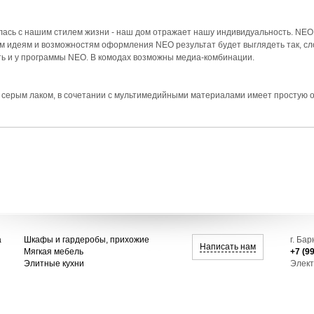
лась с нашим стилем жизни - наш дом отражает нашу индивидуальность. NEO
 идеям и возможностям оформления NEO результат будет выглядеть так, сло
ть и у программы NEO. В комодах возможны медиа-комбинации.
серым лаком, в сочетании с мультимедийными материалами имеет простую о
а
Шкафы и гардеробы, прихожие
г. Ба
Написать нам
Мягкая мебель
+7 (9
Элитные кухни
Элект
ио»