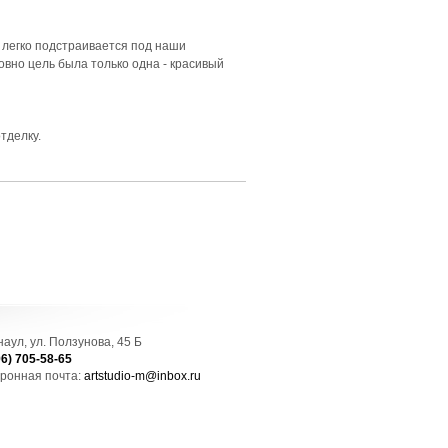
 легко подстраивается под наши
вно цель была только одна - красивый
тделку.
рнаул, ул. Ползунова, 45 Б
96) 705-58-65
ронная почта:
artstudio-m@inbox.ru
Создание сайта
— Митра