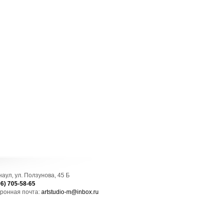
рнаул, ул. Ползунова, 45 Б
96) 705-58-65
ронная почта:
artstudio-m@inbox.ru
Создание сайта
— Митра